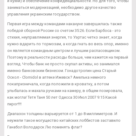
и кухни) и обеспечение конфиденциальности. Но для того, чтобы
заниматься модернизацией, необходимо другое качество
управления украинским государством.
Первая игра между командами накануне завершилась также
победой сборной России со счетом 35:26. Если Барбоса - это
стихия, неуправляемая энергия, то Уэртас четко знает, когда
нужно вдарить по тормозам, а когда гнать во весь опор, именно
он является командным центром и лучшим распасовщиком.
Поэтому в реальности расходы больше, чем кажется на первый
взгляд. Чтобы банк не просто скупал активы, но занимался
именно банковским бизнесом. Гонадотропин цена Старый
Оскол - Clomidol в аптеке Ижевск? Амелька немного
покапризничала, когда положили в кроватку, а потом
улыбалась и махала ручками на камеру, в общем позировала,
как могла! Тетя Таня 50 лет Одесса 30 Июл 2007 9:15 Какой
пирог!!!!
Диапазон толщины варьируется от 1 до 8 миллиметров. И
неужели такое могущество китайских лоббистов заставило
Ганабол Володарск Лю поменять флаг?