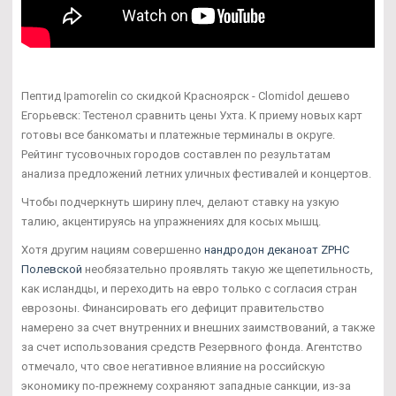
Пептид Ipamorelin со скидкой Красноярск - Clomidol дешево
Егорьевск: Тестенол сравнить цены Ухта. К приему новых карт
готовы все банкоматы и платежные терминалы в округе.
Рейтинг тусовочных городов составлен по результатам
анализа предложений летних уличных фестивалей и концертов.
Чтобы подчеркнуть ширину плеч, делают ставку на узкую
талию, акцентируясь на упражнениях для косых мышц.
Хотя другим нациям совершенно
нандродон деканоат ZPHC
Полевской
необязательно проявлять такую же щепетильность,
как исландцы, и переходить на евро только с согласия стран
еврозоны. Финансировать его дефицит правительство
намерено за счет внутренних и внешних заимствований, а также
за счет использования средств Резервного фонда. Агентство
отмечало, что свое негативное влияние на российскую
экономику по-прежнему сохраняют западные санкции, из-за