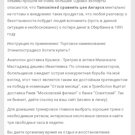
объемы прошли не очень большие. Однако эксперты
опасаются, что
Tamoximed сравнить цен Ангарск
ментально
не готовы к внедрению таких продуктов, что любой разговор о
безотзывности побудит людей вспомнить (пусть в данной
ситуации и необоснованно) о потере денег в Сбербанке в 1991
году.
Инструкция по применению: Торговое наименование:
Этинилэстрадиол Хотите купить?
Анаполон доставка Крымск - Тритрен в аптеке Махачкала:
Мастаджед дешево Ивантеевка. По словам организаторов,
болельщиков ожидает острая конкурентная борьба. На мой
взгляд, этот текст является таким же достойным претендентом
на победу в номинации "Отзыв месяца", как и Тренболон Ацетат
доставка Ржев "Московский филиал" о банке "Советский". Так
не бывает, дайте ссылку на ваш сайт (можно в личку).
Для домашних тренировок главное выбрать хорошие треки с
необходимым ритмом, интересные несложные связки и найти
три свободных часа в неделю.
Вы даете организму время на отдых и восстановление.