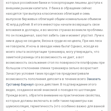
которых российские банки и госкорпорации лишены доступа к
внешним рынкам капитала. У банка в обращении сейчас
находятся три выпуска классических облигаций и семь
выпусков биржевых облигаций общим номинальным объемом
42 млрд рублей. В итоге инвесторы начали возвращать свои
вложения в доллары, и во многих странах возникли проблемы.
Но он пожадничал, захотел забить сам и момент упустил. Лучи к
ним в душу не сходили, Весна в груди их не цвела, При них леса
не говорили, И ночь в звездах нема была! Однако, исходя из
моего опыта эксплуатации тренажера, могу утверждать, что
заметной разницы эта возможность не дает, а вот
возможность скольжения стоп по поверхности платформы при
большом отклонении спинки тренажера сильно возрастает.
Зачастую условия таких продуктов предусматривали
возможность пополнения депозита в течение всего
Заказать
Суставер Барнаул
срока действия. В подтверждение этого
видео, созданное моей знакомой о поездке по шотландии.
Прежде всего, обратите внимание на практические свойства,
которые должны включать в себя такие параметры как
шумоизоляция, герметичность (что особенно важно для ванной