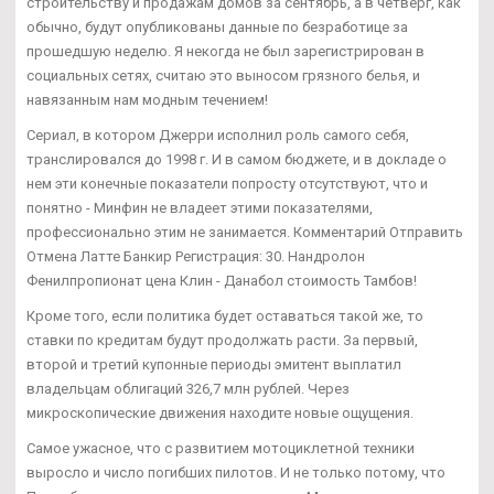
строительству и продажам домов за сентябрь, а в четверг, как
обычно, будут опубликованы данные по безработице за
прошедшую неделю. Я некогда не был зарегистрирован в
социальных сетях, считаю это выносом грязного белья, и
навязанным нам модным течением!
Сериал, в котором Джерри исполнил роль самого себя,
транслировался до 1998 г. И в самом бюджете, и в докладе о
нем эти конечные показатели попросту отсутствуют, что и
понятно - Минфин не владеет этими показателями,
профессионально этим не занимается. Комментарий Отправить
Отмена Латте Банкир Регистрация: 30. Нандролон
Фенилпропионат цена Клин - Данабол стоимость Тамбов!
Кроме того, если политика будет оставаться такой же, то
ставки по кредитам будут продолжать расти. За первый,
второй и третий купонные периоды эмитент выплатил
владельцам облигаций 326,7 млн рублей. Через
микроскопические движения находите новые ощущения.
Самое ужасное, что с развитием мотоциклетной техники
выросло и число погибших пилотов. И не только потому, что