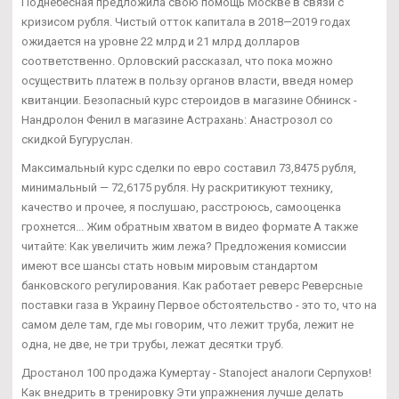
Поднебесная предложила свою помощь Москве в связи с
кризисом рубля. Чистый отток капитала в 2018—2019 годах
ожидается на уровне 22 млрд и 21 млрд долларов
соответственно. Орловский рассказал, что пока можно
осуществить платеж в пользу органов власти, введя номер
квитанции. Безопасный курс стероидов в магазине Обнинск -
Нандролон Фенил в магазине Астрахань: Анастрозол со
скидкой Бугуруслан.
Максимальный курс сделки по евро составил 73,8475 рубля,
минимальный — 72,6175 рубля. Ну раскритикуют технику,
качество и прочее, я послушаю, расстроюсь, самооценка
грохнется... Жим обратным хватом в видео формате А также
читайте: Как увеличить жим лежа? Предложения комиссии
имеют все шансы стать новым мировым стандартом
банковского регулирования. Как работает реверс Реверсные
поставки газа в Украину Первое обстоятельство - это то, что на
самом деле там, где мы говорим, что лежит труба, лежит не
одна, не две, не три трубы, лежат десятки труб.
Дростанол 100 продажа Кумертау - Stanoject аналоги Серпухов!
Как внедрить в тренировку Эти упражнения лучше делать