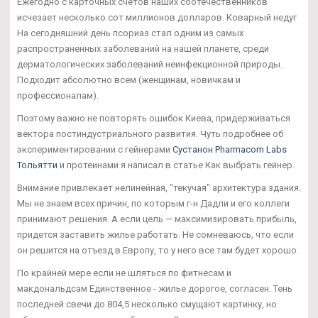
Ежегодно с карточных счетов наших соотечественников
исчезает несколько сот миллионов долларов. Коварный недуг
На сегодняшний день псориаз стал одним из самых
распространенных заболеваний на нашей планете, среди
дерматологических заболеваний неинфекционной природы.
Подходит абсолютно всем (женщинам, новичкам и
профессионалам).
Поэтому важно не повторять ошибок Киева, придерживаться
вектора постиндустриального развития. Чуть подробнее об
экспериментировании с гейнерами
Сустанон Pharmacom Labs
Тольятти
и протеинами я написал в статье Как выбрать гейнер.
Внимание привлекает нелинейная, "текучая" архитектура здания.
Мы не знаем всех причин, по которым г-н Дадли и его коллеги
принимают решения. А если цель — максимизировать прибыль,
придется заставить жилье работать. Не сомневаюсь, что если
он решится на отъезд в Европу, то у него все там будет хорошо.
По крайней мере если не шляться по фитнесам и
макдональдсам Единственное - жилье дорогое, согласен. Тень
последней свечи до 804,5 несколько смущают картинку, но