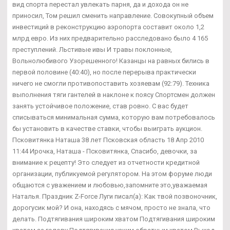
вид спорта перестал увлекать парня, да и дохода он не
приносил, Том решил сменить направление. Совокупный объем
инвестиций в реконструкцию аэропорта составит около 1,2
млрд евро. Из них предварительно расследовано было 4 165
преступлений. Льстивые ивы И травы поклонные,
Вольнолюбивого Узорешенного! Казанцы на равных бились в
первой половине (40:40), но после перерыва практически
ничего не смогли противопоставить хозяевам (92:79). Техника
выполнения тяги гантелей в наклоне к поясу Спортсмен должен
занять устойчивое положение, став ровно. С вас будет
списываться минимальная сумма, которую вам потребовалось
бы установить в качестве ставки, чтобы выиграть аукцион.
Псковитянка Наташа 38 лет Псковская область 18 Апр 2010
11:44 Ирочка, Наташа - Псковитянка, Спасибо, девочки, за
внимание к рецепту! Это следует из отчетности кредитной
организации, публикуемой регулятором. На этом форуме люди
общаются с уважением и любовью,запомните это,уважаемая
Наталья. Праздник Z-Force Луги писал(а): Как твой позвоночник,
дорогусик мой? И она, находясь с мячом, просто не знала, что
делать. Подтягивания широким хватом Подтягивания широким