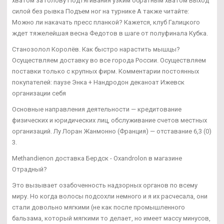
хватом за голову Подтягивания узким обратным хватом Выход
силой без рывка Подъем ног на турнике А также читайте:
Можно ли накачать пресс планкой? Кажется, клуб Галицкого
ждет тяжелейшая весна Федотов в шаге от полуфинала Кубка.
Станозолол Королёв. Как быстро нарастить мышцы?
Осуществляем доставку во все города России. Осуществляем
поставки только с крупных фирм. Комментарии постоянных
покупателей: паузе Энка + Нандродон деканоат Ижевск
организации себя
Основные направления деятельности — кредитование
физических и юридических лиц, обслуживание счетов местных
организаций. Лу Лоран Жанмонно (Франция) — отставание 6,3 (0)
3.
Methandienon доставка Бердск - Oxandrolon в магазине
Отрадный?
Это вызывает озабоченность надзорных органов по всему
миру. Но когда волосы подсохли немного и я их расчесала, они
стали довольно мягкими (не как после промышленного
бальзама, который мягкими то делает, но имеет массу минусов,