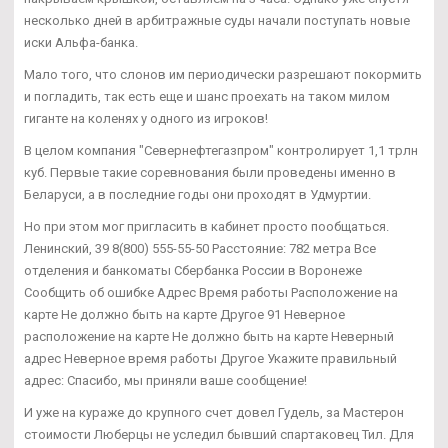
несколько дней в арбитражные суды начали поступать новые
иски Альфа-банка.
Мало того, что слонов им периодически разрешают покормить
и погладить, так есть еще и шанс проехать на таком милом
гиганте на коленях у одного из игроков!
В целом компания "Севернефтегазпром" контролирует 1,1 трлн
куб. Первые такие соревнования были проведены именно в
Беларуси, а в последние годы они проходят в Удмуртии.
Но при этом мог пригласить в кабинет просто пообщаться.
Ленинский, 39 8(800) 555-55-50 Расстояние: 782 метра Все
отделения и банкоматы Сбербанка России в Воронеже
Сообщить об ошибке Адрес Время работы Расположение на
карте Не должно быть на карте Другое 91 Неверное
расположение на карте Не должно быть на карте Неверный
адрес Неверное время работы Другое Укажите правильный
адрес: Спасибо, мы приняли ваше сообщение!
И уже на кураже до крупного счет довел Гудель, за Мастерон
стоимости Люберцы не уследил бывший спартаковец Тил. Для