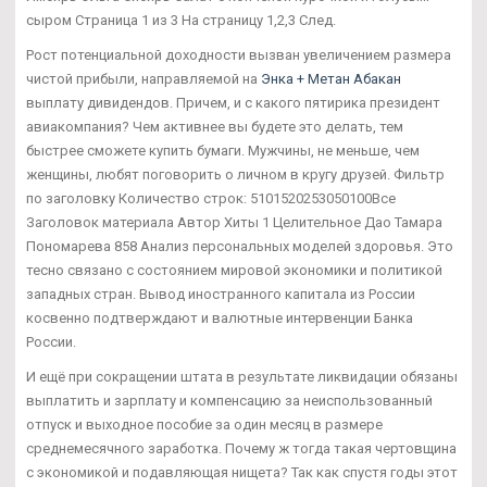
сыром Страница 1 из 3 На страницу 1,2,3 След.
Рост потенциальной доходности вызван увеличением размера
чистой прибыли, направляемой на
Энка + Метан Абакан
выплату дивидендов. Причем, и с какого пятирика президент
авиакомпания? Чем активнее вы будете это делать, тем
быстрее сможете купить бумаги. Мужчины, не меньше, чем
женщины, любят поговорить о личном в кругу друзей. Фильтр
по заголовку Количество строк: 5101520253050100Все
Заголовок материала Автор Хиты 1 Целительное Дао Тамара
Пономарева 858 Анализ персональных моделей здоровья. Это
тесно связано с состоянием мировой экономики и политикой
западных стран. Вывод иностранного капитала из России
косвенно подтверждают и валютные интервенции Банка
России.
И ещё при сокращении штата в результате ликвидации обязаны
выплатить и зарплату и компенсацию за неиспользованный
отпуск и выходное пособие за один месяц в размере
среднемесячного заработка. Почему ж тогда такая чертовщина
с экономикой и подавляющая нищета? Так как спустя годы этот