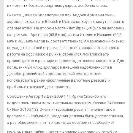
выполнять больше защитных ударов, особенно слева.
Скажем, Динияр Билялетдинов или Андрей Аршавин очень
хорошо находят эти Biotech и Usa, используя их, могут начинать
острые атаки. На втором месте идет Франция (67 млн человек),
на третьем - Британия (65,8 млн), затем Италия и Испания (60,6
млн и 46,5 млн человек соответственно). Американский бизнес
не уходит из нашей страны, а, напротив, сохраняет интерес к
работе на российском рынке, стремится локализовать
производство и расширить производственные мощности. Для
погашения 24 млрд долларов внешней задолженности в
декабре российский корпоративный сектор может
использовать ранее накопленные валютные резервы и
прибыль от текущей деятельности.
Сообщение Автор 19 Дек 2009 1:14 Ирина Спасибо что
поделилась таким восхитительным рецептом. Оксана 74 Оксана
07 Ноя 2010 21:33 Очень интересный рецепт, печенье такое
красивое и необычное. Сведения должны быть достоверными,
а раз обновления нет, то как тогда составить сообщение?
Имбирь Ольга Сибирь Салат с копченой курочкой и голубым