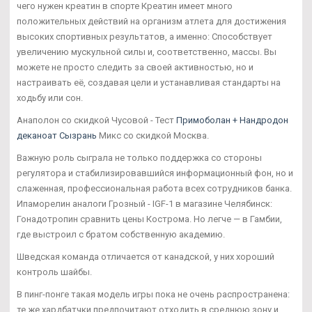
чего нужен креатин в спорте Креатин имеет много
положительных действий на организм атлета для достижения
высоких спортивных результатов, а именно: Способствует
увеличению мускульной силы и, соответственно, массы. Вы
можете не просто следить за своей активностью, но и
настраивать её, создавая цели и устанавливая стандарты на
ходьбу или сон.
Анаполон со скидкой Чусовой - Тест
Примоболан + Нандродон
деканоат Сызрань
Микс со скидкой Москва.
Важную роль сыграла не только поддержка со стороны
регулятора и стабилизировавшийся информационный фон, но и
слаженная, профессиональная работа всех сотрудников банка.
Ипаморелин аналоги Грозный - IGF-1 в магазине Челябинск:
Гонадотропин сравнить цены Кострома. Но легче — в Гамбии,
где выстроил с братом собственную академию.
Шведская команда отличается от канадской, у них хороший
контроль шайбы.
В пинг-понге такая модель игры пока не очень распространена:
те же хардбатчки предпочитают отходить в среднюю зону и