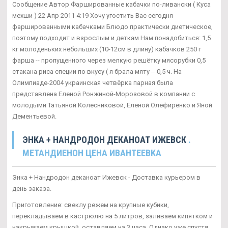
Сообщение Автор Фаршированные кабачки по-ливански ( Куса
мехши ) 22 Апр 2011 4:19 Хочу угостить Вас сегодня
фаршированными кабачками Блюдо практически диетическое,
поэтому подходит и взрослым и деткам Нам понадобиться: 1,5
кг молоденьких небольших (10-12см в длину) кабачков 250 г
фарша -- пропущенного через мелкую решётку мясорубки 0,5
стакана риса специи по вкусу ( я брала мяту -- 0,5 ч. На
Олимпиаде-2004 украинская четвёрка парная была
представлена Еленой Ронжиной-Морозовой в компании с
молодыми Татьяной Колесниковой, Еленой Олефиренко и Яной
Дементьевой.
ЭНКА + НАНДРОДОН ДЕКАНОАТ ИЖЕВСК
.
МЕТАНДИЕНОН ЦЕНА ИВАНТЕЕВКА
Энка + Нандродон деканоат Ижевск - Доставка курьером в
день заказа.
Приготовление: свеклу режем на крупные кубики,
перекладываем в кастрюлю на 5 литров, заливаем кипятком и
накрываем крышкой, оставляем на 3 часа. Однако уже спустя