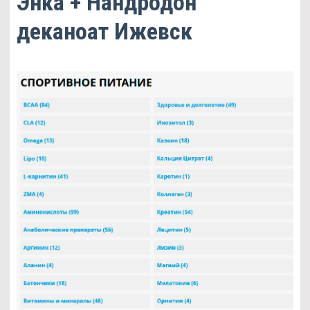
Энка + Нандродон
деканоат Ижевск