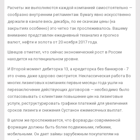
Расчеты же выполняются каждой компанией самостоятельно —
сообразно внутренним регламентам. Бумагу явно искусственно
держали в канале весь декабрь, по ее скачкам цены (на
закрытиях особенно) это четко так прослеживалось. Вашему
вниманию представлен ежедневный теханализ и прогноз
валют, нефти и золота от 20 ноября 2017 года.
Швецов отметил, что сейчас экономический рост в России
находится на потенциальном уровне.
И Второй момент дебиторка 13, а кредиторка без банкиров - 7
это очень даже здорово смотрится. Неклассическая работа Во
многих лизинговых компаниях первые месяцы года ушли на
перезаключение действующих договоров — необходимо было
согласовывать с клиентами повышение цен на лизинговые
услуги, реструктурировать графики платежей для увеличения
сроков лизинга и снижения Сустанон ежемесячных выплат.
В целом же прослеживается, что форварды современной
формации должны быть более подвижными, гибкими,
мобильными. Он дает займы зарубежным покупателям на