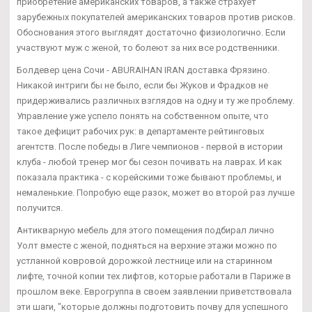
приобретение американских товаров, а также страхует
зарубежных покупателей американских товаров против рисков.
Обоснования этого выглядят достаточно физиологично. Если
участвуют муж с женой, то болеют за них все родственники.
Болдевер цена Сочи - ABURAIHAN IRAN доставка Фрязино.
Никакой интриги бы не было, если бы Жуков и Фрадков не
придерживались различных взглядов на одну и ту же проблему.
Управление уже успело понять на собственном опыте, что
такое дефицит рабочих рук: в департаменте рейтинговых
агентств. После победы в Лиге чемпионов - первой в истории
клуба - любой тренер мог бы сезон почивать на лаврах. И как
показала практика - с корейскими тоже бывают проблемы, и
немаленькие. Попробую еще разок, может во второй раз лучше
получится.
Антикварную мебель для этого помещения подбирал лично
Уолт вместе с женой, подняться на верхние этажи можно по
устланной ковровой дорожкой лестнице или на старинном
лифте, точной копии тех лифтов, которые работали в Париже в
прошлом веке. Еврогруппа в своем заявлении приветствовала
эти шаги, "которые должны подготовить почву для успешного