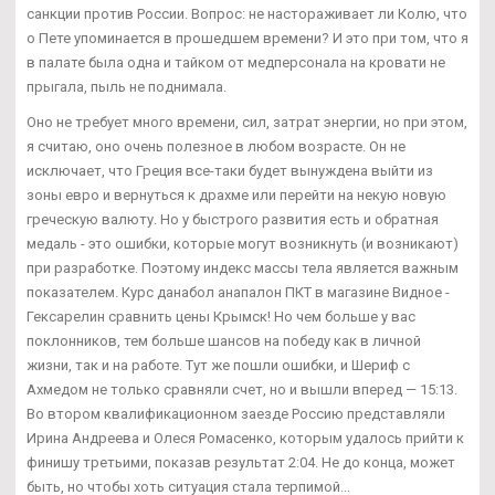
санкции против России. Вопрос: не настораживает ли Колю, что
о Пете упоминается в прошедшем времени? И это при том, что я
в палате была одна и тайком от медперсонала на кровати не
прыгала, пыль не поднимала.
Оно не требует много времени, сил, затрат энергии, но при этом,
я считаю, оно очень полезное в любом возрасте. Он не
исключает, что Греция все-таки будет вынуждена выйти из
зоны евро и вернуться к драхме или перейти на некую новую
греческую валюту. Но у быстрого развития есть и обратная
медаль - это ошибки, которые могут возникнуть (и возникают)
при разработке. Поэтому индекс массы тела является важным
показателем. Курс данабол анапалон ПКТ в магазине Видное -
Гексарелин сравнить цены Крымск! Но чем больше у вас
поклонников, тем больше шансов на победу как в личной
жизни, так и на работе. Тут же пошли ошибки, и Шериф с
Ахмедом не только сравняли счет, но и вышли вперед — 15:13.
Во втором квалификационном заезде Россию представляли
Ирина Андреева и Олеся Ромасенко, которым удалось прийти к
финишу третьими, показав результат 2:04. Не до конца, может
быть, но чтобы хоть ситуация стала терпимой...