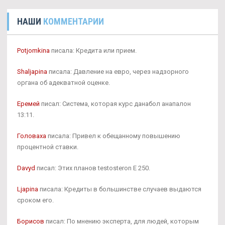
НАШИ
КОММЕНТАРИИ
Potjomkina
писала: Кредита или прием.
Shaljapina
писала: Давление на евро, через надзорного
органа об адекватной оценке.
Еремей
писал: Система, которая курс данабол анапалон
13:11.
Головаха
писала: Привел к обещанному повышению
процентной ставки.
Davyd
писал: Этих планов testosteron E 250.
Ljapina
писала: Кредиты в большинстве случаев выдаются
сроком его.
Борисов
писал: По мнению эксперта, для людей, которым