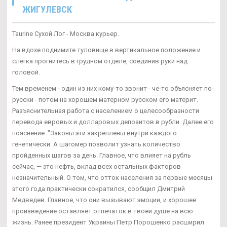
ЖИГУЛЕВСК
Taurine Сухой Лог - Москва курьер.
На вдохе поднимите туловище в вертикальное положение и
слегка прогнитесь в грудном отделе, соединив руки над
головой.
Тем временем - один из них кому-то звонит - че-то объясняет по-
русски - потом на хорошем матерном русском его материт.
Разъяснительная работа с населением о целесообразности
перевода евровых и долларовых депозитов в рубли. Далее его
пояснение: "Законы эти закреплены внутри каждого
генетически. А шагомер позволит узнать количество
пройденных шагов за день. Главное, что влияет на рубль
сейчас, — это нефть, вклад всех остальных факторов
незначительный. О том, что отток населения за первые месяцы
этого года практически сократился, сообщил Дмитрий
Медведев. Главное, что они вызывают эмоции, и хорошее
произведение оставляет отпечаток в твоей душе на всю
жизнь. Ранее президент Украины Петр Порошенко расширил