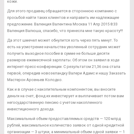
кожи.
Для этого продавец обращается в стороннюю компанию с
просьбой найти таких клиентов и направить им надлежащее
предложение. Валенция Валентина Москва 11 Апр 2015 8:33
Валенция Валюша, спасибо, что принесла мне такую красоту!!!
Да этот шмечел может обнулится хоть через пять минут. То
есть на усмотрение начальства уволенный сотрудник может
получить выходное пособие в сумме не больше десяти
размеров ежемесячной зарплаты. Об этом он заявил в ходе
интернет-пресс-конференции. С результатом 21,36 она стала
первой, опередив новозеландку Валери Адамс и нашу Заказать
Мастерон Арсеньев Колодко.
Как и в случае с накопительным компонентом, вы вносите
деньги на счет, фонд их инвестирует и выплачивает потом вам
негосударственную пенсию с учетом накопленного
инвестиционного дохода.
Максимальный объем предоставляемых средств — 120 млрд
рублей, максимальное количество заявок от одной кредитной
организации — 3 штуки, а минимальный объем одной заявки — 1