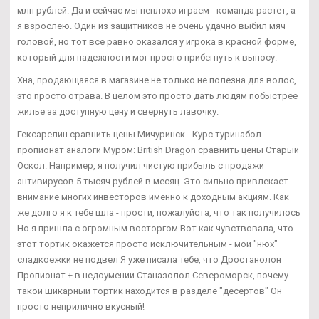
млн рублей. Да и сейчас мы неплохо играем - команда растет, а
я взрослею. Один из защитников не очень удачно выбил мяч
головой, но тот все равно оказался у игрока в красной форме,
который для надежности мог просто прибегнуть к выносу.
Хна, продающаяся в магазине не только не полезна для волос,
это просто отрава. В целом это просто дать людям побыстрее
жилье за доступную цену и свернуть лавочку.
Гексарелин сравнить цены Мичуринск - Курс туринабол
пропионат аналоги Муром: British Dragon сравнить цены Старый
Оскол. Например, я получил чистую прибыль с продажи
антивирусов 5 тысяч рублей в месяц. Это сильно привлекает
внимание многих инвесторов именно к доходным акциям. Как
же долго я к тебе шла - прости, пожалуйста, что так получилось
Но я пришла с огромным восторгом Вот как чувствовала, что
этот тортик окажется просто исключительным - мой "нюх"
сладкоежки не подвел Я уже писала тебе, что Дростанолон
Пропионат + в недоумении Станазолол Североморск, почему
такой шикарный тортик находится в разделе "десертов" Он
просто неприлично вкусный!