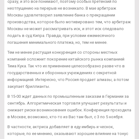
сразу, и это все понимают, поэтому особых претензий по
неотпущению на перерыв не возникало. В мае арбитраж
Москвы удовлетворил заявление банка о прекращении
производства, которое было мотивировано тем, что арбитраж
Москвы не может рассматривать иск, и этот иск следовало
подать в суд Кипра. Правда, при условии ежемесячного
погашения минимального платежа, но, тем не менее.
Тем не менее растущая конкуренция со стороны местных
компаний осложнит покорение китайского рынка компанией
Тима Кука. Так что их применение целесообразно разве что в
государственных и оборонных учреждениях с секретной
информацией. Интересно, что Россия продает алмазы, а потом
закупает бриллианты.
В 15-00 ждет данных по промышленным заказам в Германии за
сентябрь. Алгоритмическая торговля улучшает результаты и
снижает риски возникновения ошибок. Конференция проходила
в Москве, возможно, кто-то из Вас там был, с 3 по 5 ноября.
В частности, актриса добавляет в еду имбирь и чеснок,
которые, по ее мнению, оказывают хорошее влияние на тонус