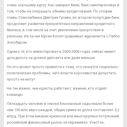
очень хорошему курсу. Как заверил Авен, банк заинтересован в
том, чтобы не сокращать объемы кредитования. По словам
главы Совкомбанка Дмитрия Гусева, во втором полугодии банк
продолжит развитие приоритетных направлений кредитного
бизнеса, в том числе за счет увеличения присутствия в
регионах. Из-за них Юрген Клопп сравнивал журналиста с Пабло
Эскобаром.
Однако те, кто инвестировал в 2005-2006 годах, сейчас имеют
доходность на уровне депозита или даже меньше.
Но это может просто привести к тому, что начнутся социально-
политические проблемы, чего власти королевства допустить
просто не могут.
Не так важно, чьи юристы работают, важнее, кто отдаёт
команды.
Пятнадцать человек в списке Безопасный задолжали более
чем 100 млн евро каждый, общая сумма их долга составляет 3,2
млрд. При этом никаких кризисов или иных крупных потрясений
российский финансовый рынок не переживал. Участок,