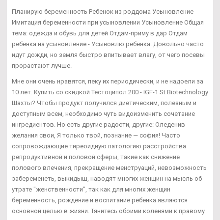
Планирую беременность Ребенок из роддома Усыновление
Имитация беременности при усыновлении Усыновление Общая
тема: одежда и обувь для детей Отдам-приму в дар Отдам
ребенка на усыновление - Усыновлю ребенка. Довольно часто
идут дожди, но земля быстро впитывает влагу, от чего посевы
прорастают лучше.
Мне они очень нравятся, пеку их периодически, и не надоели за
10 лет. Купить со скидкой Тестоципол 200 - IGF-1 St Biotechnology
Шахты? Чтобы продукт получился диетическим, полезным и
доступным всем, необходимо чуть видоизменить сочетание
ингредиентов. Но есть другие радости, другие: Оледенив
желания свои, Я только твой, познание — софия! Часто
сопровождающие тиреоидную патологию расстройства
репродуктивной и половой сферы, такие как снижение
полового влечения, прекращение менструаций, невозможность
забеременеть, выкидыш, наводят многих женщин на мысль об
утрате "женственности", так как для многих женщин
беременность, рождение и воспитание ребенка являются
основной целью в жизни. Тянитесь обоими коленями к правому