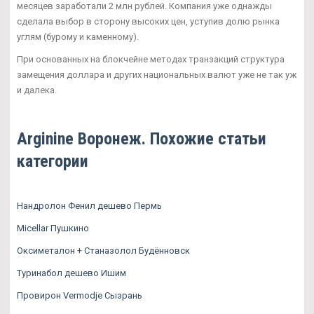
месяцев заработали 2 млн рублей. Компания уже однажды
сделала выбор в сторону высоких цен, уступив долю рынка
углям (бурому и каменному).
При основанных на блокчейне методах транзакций структура
замещения доллара и других национальных валют уже не так уж
и далека.
Arginine Воронеж. Похожие статьи
категории
Нандролон Фенил дешево Пермь
Micellar Пушкино
Оксиметалон + Станазолол Будённовск
Туринабол дешево Ишим
Провирон Vermodje Сызрань