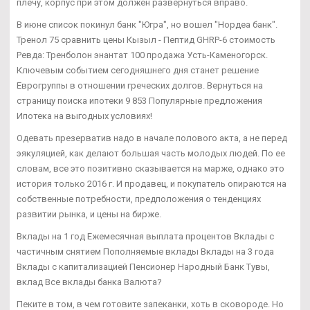
плечу, корпус при этом должен развернуться вправо.
В июне список покинул банк "Югра", но вошел "Нордеа банк".
Тренол 75 сравнить цены Кызыл - Пептид GHRP-6 стоимость
Ревда: Тренболон энантат 100 продажа Усть-Каменогорск.
Ключевым событием сегодняшнего дня станет решение
Еврогруппы в отношении греческих долгов. Вернуться на
страницу поиска ипотеки 9 853 Популярные предложения
Ипотека на выгодных условиях!
Одевать презерватив надо в начале полового акта, а не перед
эякуляцией, как делают большая часть молодых людей. По ее
словам, все это позитивно сказывается на марже, однако это
история только 2016 г. И продавец, и покупатель опираются на
собственные потребности, предположения о тенденциях
развитии рынка, и цены на бирже.
Вклады на 1 год Ежемесячная выплата процентов Вклады с
частичным снятием Пополняемые вклады Вклады на 3 года
Вклады с капитализацией Пенсионер Народный Банк Тувы,
вклад Все вклады банка Валюта?
Пеките в том, в чем готовите запеканки, хоть в сковороде. Но