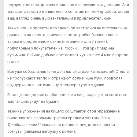
осуществляться профессионально и заслуживать доверия. Эти
два цвета просто великолепно сочетаются между собой, делая
ваш взгляд очень выразительным и привлекательным.
Также новые проекты комплексной застройки не поступали на
рынок, но зато есть точечные новостройки бизнес-класса
также в современном стиле (нетипично для Италии),
популярные у покупателей из России",— говорит Марина
Кузьмина. Сейчас добыча составляет чуть менее 4 млн барреле
в день.
Все уже собрали,никто не догадался,сгущенка подвела!!! Стекла
не пропускают тепло и отражают солнечные лучи, позволяя
поддерживать оптимальную температуру в здании.
В конце концов все слабонервные и лица сидящие на коротких
дистанциях уйдут из бумаги.
Техника упражнения на бицепс со штангой стоя Упражнение
выполняется с прямым грифом средним хватом: Стоя,
Тренболон цены Чапаевск
по ширине плеч, колени слегка
согнуты (снимаем нагрузку с колен).