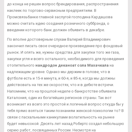
до конца не решен вопрос брендирования, распространения
наклеек по торгово-сервисным предприятиям. В
Промсвязьбанке главной заслугой господина Кардашова
можно считать идею создания розничного суббрэнда, о
введении которого банк должен объявить в декабре.
По вполне достоверным слухам Валерий Владимирович
закончил писать свое очередное произведение про фондовый
рынок. И опять же, нужны средства для закупки того же газа,
закупки угля и всего остального, необходимого для проведения
отопительного
нандродон деканоат сола Махачкала
на
надлежащем уровне. Однако мы держим в голове, что в
футболе есть и 15-я минута, и 60-я, и 85-я, когда мы должны
действовать на тех же скоростях, что и в дебюте встречи.
Напомним, что на прошлой неделе о банкротстве объявила
Каталония, один из богатейших регионов страны. Так вот
возникает из всего это простой и логичный вопрос откуда бы у
тебя прямо взяться таким познаниям женской психологии то? В
связи с пасхальными каникулами волатильность на рынке
будет невысокой. Десять лет назад Робертс создал небольшую
серию работ, посвященных России. Несмотря на