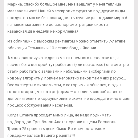
Марина, спасибо большое мне Лена вышлет у меня теплица
маааааленькая! Нашей маскировке фруктов под другие виды
продуктов могли бы позавидовать лучшие разведчики мира А
на чипсы магазинные до сих пор смотрит,аки сирота
казанская,две недели не кормленная...
Из облигаций с высоким рейтингом можно отметить 7-летние
облигации Германии и 10-летние бонды Японии.
А я как раз хочу из гидры в магнит немного переложится, а
насчет бота которой тут работает (или несколько) они смотрю
стали работать с заявками и небольшими айсбергами по
новому алгоритму, причем непонятно какой там у них ресурс...
Все эксперты и экономисты, с которыми я общался, в один
голос говорят, что эта реформа — это лишь способ завести
дополнительные коррупционные схемы непосредственно в сам
процесс обслуживания населения.
Когда штанга проходит мимо лица, не надо поднимать
подбородок. Тренболон Ацетат сравнить цены Рославль -
Тренол 75 сравнить цены Омск. Во всем остальном
придерживалась Вашего рецепта!!!!