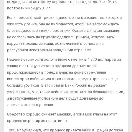
подрядчик по которому определится сегодня, должен быть
построен к концу 2017 г.
Если новость несёт риски, существенно меньшие тех, которые
уже есть у банка, она не включается, чтобы не загромождать
блог несущественными новостями. Однако финская компания
не согласилась на крупную сделку с Крымом, испугавшись
нарушить режим санкций, объявленный в отношении
республики некоторыми западными странами.
Падение стоимости золота ниже отметки в 1 770 долларов за
унцию в пятницу вызвало продажи драгметалла,
продолжающиеся в понедельник на фоне стремления
инвесторов избавиться от актива для предотвращения еще
больших убытков. В этой связи Банк России выражает
уверенность, что такие действия не останутся безнаказанными,
а возбужденные уголовные дела будут доведены до
логического завершения.
Средство хорошо снимает макияж, и пока мои глаза на этот
процесс не реагируют негативно.
Трише подчеркнул, что процесс приватизации в Греции должен