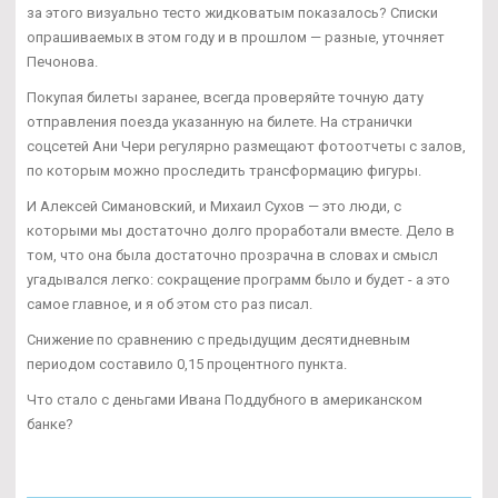
за этого визуально тесто жидковатым показалось? Списки
опрашиваемых в этом году и в прошлом — разные, уточняет
Печонова.
Покупая билеты заранее, всегда проверяйте точную дату
отправления поезда указанную на билете. На странички
соцсетей Ани Чери регулярно размещают фотоотчеты с залов,
по которым можно проследить трансформацию фигуры.
И Алексей Симановский, и Михаил Сухов — это люди, с
которыми мы достаточно долго проработали вместе. Дело в
том, что она была достаточно прозрачна в словах и смысл
угадывался легко: сокращение программ было и будет - а это
самое главное, и я об этом сто раз писал.
Снижение по сравнению с предыдущим десятидневным
периодом составило 0,15 процентного пункта.
Что стало с деньгами Ивана Поддубного в американском
банке?