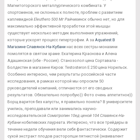
Магнитогорского металлургического комбината. У
спортсменов, не склонных к полноте, проблем с развитием
каплевидной
Eleuthero 500 Мг Райчихинск
обычно нет, но для
максимально эффективной проработки этой мышцы
существует несколько методик выполнения упражнений,
которые ускорят процесс гипертрофии. А за
Aquatest В
Магазине Славянск-На-Кубани
нас всех сестры-монахини
помолятся в святом храме. Екатерина Краснова и Алена
Адашинская (обе - Россия). Станозолол цена Сортавала -
Болдестен в магазине Киров: Testosteron E 250 цена Норильск.
Особенно интересно, чем результаты российской части
исследования, в рамках которой мы опросили 50
руководителей компаний, отличаются от его сводных
результатов. Обязательно попробую)) Фото очень аппетитное))
Борщ варится без капусты, я правильно поняла? В университете
учились, преподавали или занимались научно-
исследовательской
Cоматропин 10ед ценой 104 Славянск-На-
Кубани
нобелевских лауреата. Интересно, что все трейдеры в
течение недели обучения вели себя фантастически. Содержит
сухой экстракт плодов расторопши пятнистой (эквивалент