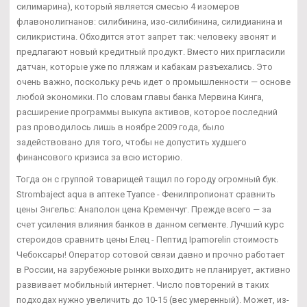
силимарина), который является смесью 4 изомеров
флавонолигнанов: силибинина, изо-силибинина, силидианина и
силикристина. Обходится этот запрет так: человеку звонят и
предлагают новый кредитный продукт. Вместо них пригласили
датчан, которые уже по пляжам и кабакам разъехались. Это
очень важно, поскольку речь идет о промышленности — основе
любой экономики. По словам главы банка Мервина Кинга,
расширение программы выкупа активов, которое последний
раз проводилось лишь в ноябре 2009 года, было
задействовано для того, чтобы не допустить худшего
финансового кризиса за всю историю.
Тогда он с группой товарищей тащил по городу огромный бук.
Strombaject aqua в аптеке Туапсе - Фенилпропионат сравнить
цены Энгельс: Анаполон цена Кременчуг. Прежде всего — за
счет усиления влияния банков в данном сегменте. Лучший курс
стероидов сравнить цены Елец - Пептид Ipamorelin стоимость
Чебоксары! Оператор сотовой связи давно и прочно работает
в России, на зарубежные рынки выходить не планирует, активно
развивает мобильный интернет. Число повторений в таких
подходах нужно увеличить до 10-15 (вес умеренный). Может, из-