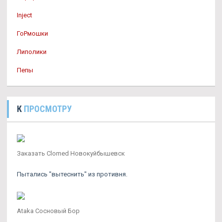
Inject
ГоРмошки
Липолики
Пепы
К
ПРОСМОТРУ
Заказать Clomed Новокуйбышевск
Пытались "вытеснить" из противня.
Ataka Сосновый Бор