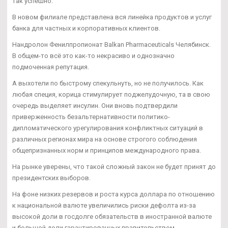
так успешно.
В новом филиале представлена вся линейка продуктов и услуг
банка для частных и корпоративных клиентов.
Нандролон Фенилпропионат Balkan Pharmaceuticals Челябинск.
В общем-то всё это как-то некрасиво и однозначно
подмоченная репутация.
А выхотели по быстрому спекульнуть, но не получилось. Как
любая специя, корица стимулирует поджелудочную, та в свою
очередь выделяет инсулин. Они вновь подтвердили
приверженность безальтернативности политико-
дипломатического урегулирования конфликтных ситуаций в
различных регионах мира на основе строгого соблюдения
общепризнанных норм и принципов международного права.
На рынке уверены, что такой сложный закон не будет принят до
президентских выборов.
На фоне низких резервов и роста курса доллара по отношению
к национальной валюте увеличились риски дефолта из-за
высокой доли в госдолге обязательств в иностранной валюте
и большой доли гарантированных правительством