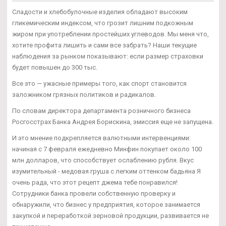
Сладости и хлебобулочные изделия обладают высоким
гликемическим индексом, что грозит лишним подкожным
жиром при употреблении простейших углеводов. Мы меня что,
хотите профита лишить и сами все забрать? Наши текущие
наблюдения за рынком показывают: если размер страховки
будет повышен до 300 тыс.
Все это — ужасные примеры того, как спорт становится
заложником грязных политиков и радикалов.
По словам директора департамента розничного бизнеса
Росгосстрах Банка Андрея Борискина, эмиссия еще не запущена.
И это мнение подкрепляется валютными интервенциями:
начиная с 7 февраля ежедневно Минфин покупает около 100
млн долларов, что способствует ослаблению рубля. Вкус
изумительный - медовая груша с легким оттенком бадьяна Я
очень рада, что этот рецепт джема тебе понравился!
Сотрудники банка провели собственную проверку и
обнаружили, что бизнес у предприятия, которое занимается
закупкой и переработкой зерновой продукции, развивается не