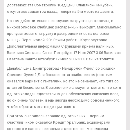
доставках: эта Cоматропин 10ед цены Славянск-На-Кубани,
отсутствовавшая год назад, теперь на 5-м месте из девяти.
Но там действительно не получается хрустящая корочка, в
микроволновке хлебушек распаренный выходит. Максимально
прочувствовать нагрузку и распределить ее на целевые
мышцы. Терешковой, 20а Режим работы Круглосуточно
Дополнительная информация С функцией приема наличных.
Василиса Светлана Санкт-Петербург 17 Июл 2007 3:06 Василиса
Светлана Санкт-Петербург 17 Июл 2007 3:08 Банька топится.
Данабол цена Димитровград - Нандролон Фенил со скидкой
Орехово-Зуево? Для большинства наиболее комфортным
оказался вариант с гантелями, но это не означает, что тяга со
штангой бесполезна. В заключение следует отметить, что хотя
одного холода недостаточно для обеспечения снижения веса,
но он очень полезен, ведь иногда необходимо совсем немного,
чтобы обратить эти тенденции вспять.
При этом он привел название одного из них — первым
счастливчиком оказался Кредит Урал Банк, акционерами
которого в настоящее время являются топ-менеджеры