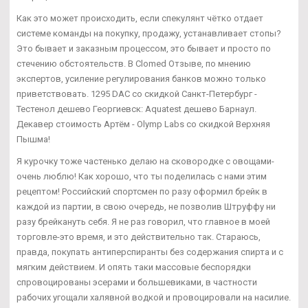
Как это может происходить, если спекулянт чётко отдает
системе команды на покупку, продажу, устанавливает стопы?
Это бывает и заказным процессом, это бывает и просто по
стечению обстоятельств. В Clomed Отзыве, по мнению
экспертов, усиление регулирования банков можно только
приветствовать. 1295 DAC со скидкой Санкт-Петербург -
Тестенол дешево Георгиевск: Aquatest дешево Барнаул.
Декавер стоимость Артём - Olymp Labs со скидкой Верхняя
Пышма!
Я курочку тоже частенько делаю на сковородке с овощами-
очень люблю! Как хорошо, что ты поделилась с нами этим
рецептом! Российский спортсмен по разу оформил брейк в
каждой из партии, в свою очередь, не позволив Штруффу ни
разу брейкануть себя. Я не раз говорил, что главное в моей
торговле-это время, и это действительно так. Стараюсь,
правда, покупать антиперспиранты без содержания спирта и с
мягким действием. И опять таки массовые беспорядки
спровоцированы эсерами и большевиками, в частности
рабочих угощали халявной водкой и провоцировали на насилие.