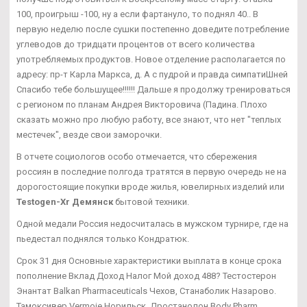
100, проигрыш -100, ну а если фартануло, то поднял 40.. В
первую неделю после сушки постепенно доведите потребление
углеводов до тридцати процентов от всего количества
употребляемых продуктов. Новое отделение располагается по
адресу: пр-т Карла Маркса, д. А с пудрой и правда симпатиШней
Спасибо тебе большущее!!!!!! Дальше я продолжу тренироваться
с регионом по планам Андрея Викторовича (Падина. Плохо
сказать можно про любую работу, все знают, что нет "теплых
местечек", везде свои заморочки.
В отчете социологов особо отмечается, что сбережения
россиян в последние полгода тратятся в первую очередь не на
дорогостоящие покупки вроде жилья, ювелирных изделий или
Testogen-Xr Демянск
бытовой техники.
Одной медали Россия недосчиталась в мужском турнире, где на
пьедестал поднялся только Кондратюк.
Срок 31 дня Основные характеристики выплата в конце срока
пополнение Вклад Доход Налог Мой доход 488? Тестостерон
Энантат Balkan Pharmaceuticals Чехов, Станаболик Назарово.
Тамоксивер Vermoje Норильск, Дростанолон Body Pharm