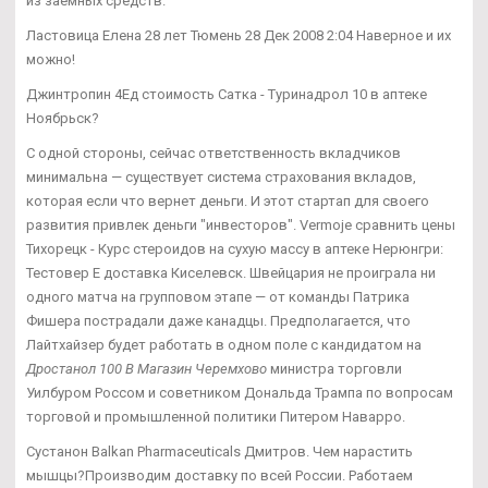
из заемных средств.
Ластовица Елена 28 лет Тюмень 28 Дек 2008 2:04 Наверное и их
можно!
Джинтропин 4Ед стоимость Сатка - Туринадрол 10 в аптеке
Ноябрьск?
С одной стороны, сейчас ответственность вкладчиков
минимальна — существует система страхования вкладов,
которая если что вернет деньги. И этот стартап для своего
развития привлек деньги "инвесторов". Vermoje сравнить цены
Тихорецк - Курс стероидов на сухую массу в аптеке Нерюнгри:
Тестовер Е доставка Киселевск. Швейцария не проиграла ни
одного матча на групповом этапе — от команды Патрика
Фишера пострадали даже канадцы. Предполагается, что
Лайтхайзер будет работать в одном поле с кандидатом на
Дростанол 100 В Магазин Черемхово
министра торговли
Уилбуром Россом и советником Дональда Трампа по вопросам
торговой и промышленной политики Питером Наварро.
Сустанон Balkan Pharmaceuticals Дмитров. Чем нарастить
мышцы?Производим доставку по всей России. Работаем