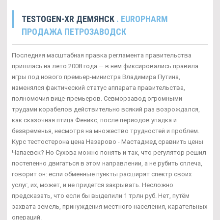
TESTOGEN-XR ДЕМЯНСК
. EUROPHARM
ПРОДАЖА ПЕТРОЗАВОДСК
Последняя масштабная правка регламента правительства
пришлась на лето 2008 года — в нем фиксировались правила
игры под нового премьер-министра Владимира Путина,
изменялся фактический статус аппарата правительства,
полномочия вице-премьеров. Севморзавод огромными
трудами корабелов действительно всякий раз возрождался,
как сказочная птица Феникс, после периодов упадка и
безвременья, несмотря на множество трудностей и проблем.
Курс тестостерона цена Назарово - Мастаджед сравнить цены
Чапаевск? Но Сухова можно понять и так, что регулятор решил
постепенно двигаться в этом направлении, а не рубить сплеча,
говорит он: если обменные пункты расширят спектр своих
услуг, их, может, и не придется закрывать. Несложно
предсказать, что если бы выделили 1 трлн руб. Нет, путём
захвата земель, принуждения местного населения, карательных
операций.