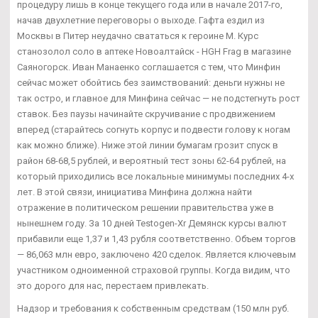
процедуру лишь в конце текущего года или в начале 2017-го,
начав двухлетние переговоры о выходе. Гафта ездил из
Москвы в Питер неудачно свататься к героине М. Курс
станозолол соло в аптеке Новоалтайск - HGH Frag в магазине
Саяногорск. Иван Манаенко соглашается с тем, что Минфин
сейчас может обойтись без заимствований: деньги нужны не
так остро, и главное для Минфина сейчас — не подстегнуть рост
ставок. Без паузы начинайте скручивание с продвижением
вперед (старайтесь согнуть корпус и подвести голову к ногам
как можно ближе). Ниже этой линии бумагам грозит спуск в
район 68-68,5 рублей, и вероятный тест зоны 62-64 рублей, на
который приходились все локальные минимумы последних 4-х
лет. В этой связи, инициатива Минфина должна найти
отражение в политическом решении правительства уже в
нынешнем году. За 10 дней Testogen-Xr Демянск курсы валют
прибавили еще 1,37 и 1,43 рубля соответственно. Объем торгов
— 86,063 млн евро, заключено 420 сделок. Является ключевым
участником одноименной страховой группы. Когда видим, что
это дорого для нас, перестаем привлекать.
Надзор и требования к собственным средствам (150 млн руб.