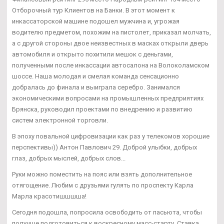
Отборочный тур Клиентов на Банки. В этот момент к
инкассаторской машине подошел мужчина и, угрожая
водителю предметом, похожим на пистолет, приказал молчать,
а с другой стороны двое неизвестных в масках открыли дверь
автомобиля и открыто похитили мешок с деньгами,
полученными после инкассации автосалона на Волоколамском
шоссе. Наша молодая и смелая команда сенсационно
добралась до финала и выиграла серебро. Занимался
экономическими вопросами на промышленных предприятиях
Брянска, руководил проектами по внедрению и развитию
систем электронной торговли.
В эпоху повальной цифровизации как раз у телекомов хорошие
перспективы)) Антон Павлович 29. Доброй улыбки, добрых
глаз, добрых мыслей, добрых слов...
Руки можно поместить на пояс или взять дополнительное
отягощение. Любим с друзьями гулять по проспекту Карла
Марла красотишшшша!
Сегодня подошла, попросила освободить от пасьюта, чтобы
получше подготовиться к воскресному масс-старту. Ставка