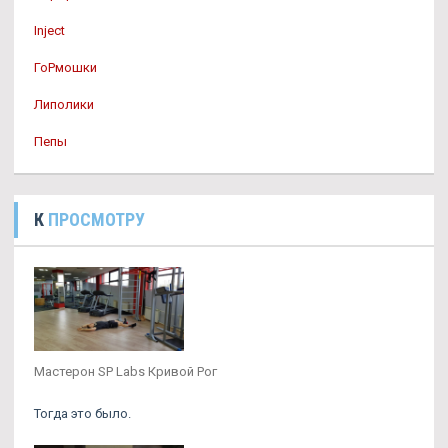
Inject
ГоРмошки
Липолики
Пепы
К
ПРОСМОТРУ
Мастерон SP Labs Кривой Рог
Тогда это было.