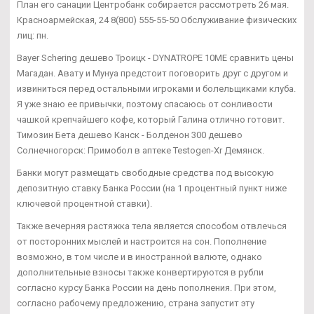
План его санации Центробанк собирается рассмотреть 26 мая.
Красноармейская, 24 8(800) 555-55-50 Обслуживание физических
лиц: пн.
Bayer Schering дешево Троицк - DYNATROPE 10ME сравнить цены
Магадан. Авату и Мунуа предстоит поговорить друг с другом и
извиниться перед остальными игроками и болельщиками клуба.
Я уже знаю ее привычки, поэтому спасаюсь от сонливости
чашкой крепчайшего кофе, который Галина отлично готовит.
Tимозин Бета дешево Канск - Болденон 300 дешево
Солнечногорск: Примобол в аптеке Testogen-Xr Демянск.
Банки могут размещать свободные средства под высокую
депозитную ставку Банка России (на 1 процентный пункт ниже
ключевой процентной ставки).
Также вечерняя растяжка тела является способом отвлечься
от посторонних мыслей и настроится на сон. Пополнение
возможно, в том числе и в иностранной валюте, однако
дополнительные взносы также конвертируются в рубли
согласно курсу Банка России на день пополнения. При этом,
согласно рабочему предложению, страна запустит эту