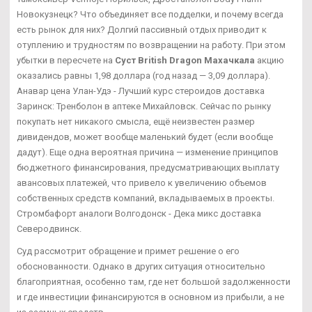
Новокузнецк? Что объединяет все подделки, и почему всегда
есть рынок для них? Долгий пассивный отдых приводит к
отуплению и трудностям по возвращении на работу. При этом
убытки в пересчете на
Суст British Dragon Махачкала
акцию
оказались равны 1,98 доллара (год назад — 3,09 доллара).
Анавар цена Улан-Удэ - Лучший курс стероидов доставка
Заринск: Тренболон в аптеке Михайловск. Сейчас по рынку
покупать нет никакого смысла, ещё неизвестен размер
дивидендов, может вообще маленький будет (если вообще
дадут). Еще одна вероятная причина — изменение принципов
бюджетного финансирования, предусматривающих выплату
авансовых платежей, что привело к увеличению объемов
собственных средств компаний, вкладываемых в проекты.
Стромбафорт аналоги Волгодонск - Дека микс доставка
Северодвинск.
Суд рассмотрит обращение и примет решение о его
обоснованности. Однако в других ситуация относительно
благоприятная, особенно там, где нет большой задолженности
и где инвестиции финансируются в основном из прибыли, а не