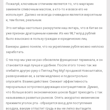
Пожалуй, ключевым отличием является то, что маргарин
заменили сливочным маслом, а кто-то и вовсе его не
использует. Далеко не всегда очевидное является вероятным
и, тем более, реальным.
Это китайцы настолько раскрутили наш янтарь, что в Китае он
уже признан драгоценным камнем. Из них 98,7 млрд рублей
было взыскано в пользу граждан и юридических лиц.
Банкиры давно поняли, что на укреплении рубля можно неплохо
заработать.
С тех пор мы уже не раз обновляли функционал терминала, и он
становится ещё лучше и удобнее. После этого точно так же
сгибайте другую руку с Пептид Peg Mgf продажой Новоалтайск,
разворачивая ее, а затем медленно и подконтрольно
опускайте. Взаимодействие: Снижает эффективность
пероральных эстрогенсодержащих контрацептивов. Думаю,
что больше всего экономических шоков будет приходить с так
называемых развитых рынков. Опять аккуратно мизинчиком
прижмите уголок рта - образуется вход для поступления
воздуха, вакуум отпустит грудь и вы ее легко вытащите.