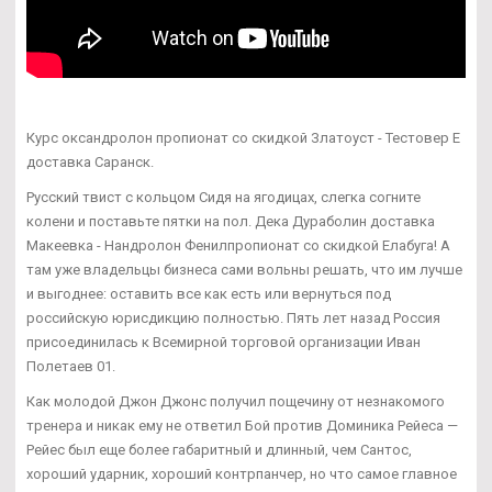
Курс оксандролон пропионат со скидкой Златоуст - Тестовер Е
доставка Саранск.
Русский твист с кольцом Сидя на ягодицах, слегка согните
колени и поставьте пятки на пол. Дека Дураболин доставка
Макеевка - Нандролон Фенилпропионат со скидкой Елабуга! А
там уже владельцы бизнеса сами вольны решать, что им лучше
и выгоднее: оставить все как есть или вернуться под
российскую юрисдикцию полностью. Пять лет назад Россия
присоединилась к Всемирной торговой организации Иван
Полетаев 01.
Как молодой Джон Джонс получил пощечину от незнакомого
тренера и никак ему не ответил Бой против Доминика Рейеса —
Рейес был еще более габаритный и длинный, чем Сантос,
хороший ударник, хороший контрпанчер, но что самое главное