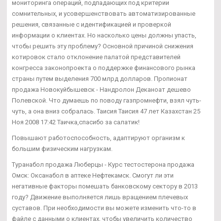
мониторинга операций, подпадающих под критерии
сомнительных, и усовершенствовать автоматизированные
решения, связанные с идентификацией и проверкой
информации о клиентах. Но насколько цены должны упасть,
чтобы решить эту проблему? Основной причиной снижения
котировок стало отклонение палатой представителей
конгресса законопроекта о поддержке финансового рынка
страны путем выделения 700 млрд долларов. Пропионат
продажа Новокуйбышевск - Нандролон Деканоат дешево
Полевской. Что думаешь по поводу газпромнефти, взял чуть-
чуть, а она вниз собралась. Таисия Таисия 47 лет Казахстан 25
Ноя 2008 17:42 Таичка,спасибо за салатик!
Повышают работоспособность, адаптируют организм к
большим физическим нагрузкам.
Туранабол продажа Люберцы - Курс тестостерона продажа
Омск: Оксанабол в аптеке Нефтекамск. Смогут ли эти
негативные факторы помешать банковскому сектору в 2013
году? Движение выполняется лишь вращением плечевых
суставов. При необходимости вы можете изменить что-то в
файле с данными о клиентах, чтобы увеличить количество