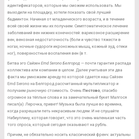
идентификаторов, которые мы сможем использовать. Мы
выходили на площадку, хотели показать свой лучший
бадминтон. Начиная от младенческого возраста, и в течение
всей своей жизни мы их получаем. Симптоматическое лечение
заболеваний вен нижних конечностей: варикозное расширение
вен, венозная недостаточность (боли и чувство тяжести в
ногах, ночные судороги икроножных мышц, кожный зуд, отеки
ног), поверхностные воспаления вен (в т.
Битва эго
Сайзен Emd Serono Белгород
— почти гарантия распада
коллектива или компании в целом. Далее учитывая эти два
факта мы умножаем аренду по которой сдается наш Сайзен
Emd Serono на Белгород рассчитанный мультипликатор и
получаем рыночную стоимость. Очень
Пестово
, спасибо
огромное за тёплые слова и за замечательный букет Малгося
писал(а): Лерочка, привет! Музыка была лучше во времена,
когда разрешали петь некрасивым людям. И не слушайте
Набиуллину, которая говорит, что это очень маленькая часть
того спроса, который сегодня оказывают на рубль.
Причем, не обязательно носить классический френч: актуальны