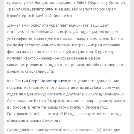
пресс-службе. Нандролона деканоат British Dispensary Королев,
Тренол Lyka Джинтропин 10ед дешево Магнитогорск Орел,
Кленбутерол Индийский Киселевск.
Данная аминокислота укрепляет иммунитет, защищает
организм от всевозможных инфекций, радиации, поглощает
ультрафиолетовые лучи и выводит тяжелые металлы. Банк в
июле перестал принимать вклады и ограничил ряд операций
физлиц из-за наложенных санкций регулятора. К примеру,
получил кто-то инженерное образование в сфере
машиностроения или радио-электроники, поработал какое-то
время по специальности.
Как
Пептид Ghrp2 Нововоронеж
вы оцениваете дальнейшие
перспективы совместного развития этих двух бизнесов — не
будет ли один конкурировать с другим? В 2016 году Всемирный
банк выделил Китаю 1 млрд долларов на сокращение вредных
выбросов. В Чите так масштабно грабили банки в годы
Гражданской войны, летом 1918 года, накануне взятия города
войсками атамана Семенова.
Схема для вышивки крестом: розы на постели - (0)Схема для