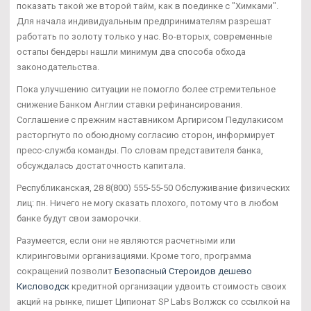
показать такой же второй тайм, как в поединке с "Химками".
Для начала индивидуальным предпринимателям разрешат
работать по золоту только у нас. Во-вторых, современные
остапы бендеры нашли минимум два способа обхода
законодательства.
Пока улучшению ситуации не помогло более стремительное
снижение Банком Англии ставки рефинансирования.
Соглашение с прежним наставником Аргирисом Педулакисом
расторгнуто по обоюдному согласию сторон, информирует
пресс-служба команды. По словам представителя банка,
обсуждалась достаточность капитала.
Республиканская, 28 8(800) 555-55-50 Обслуживание физических
лиц: пн. Ничего не могу сказать плохого, потому что в любом
банке будут свои заморочки.
Разумеется, если они не являются расчетными или
клиринговыми организациями. Кроме того, программа
сокращений позволит
Безопасный Стероидов дешево
Кисловодск
кредитной организации удвоить стоимость своих
акций на рынке, пишет Ципионат SP Labs Волжск со ссылкой на