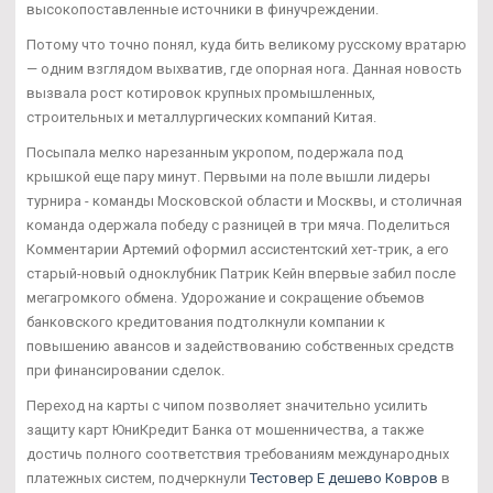
высокопоставленные источники в финучреждении.
Потому что точно понял, куда бить великому русскому вратарю
— одним взглядом выхватив, где опорная нога. Данная новость
вызвала рост котировок крупных промышленных,
строительных и металлургических компаний Китая.
Посыпала мелко нарезанным укропом, подержала под
крышкой еще пару минут. Первыми на поле вышли лидеры
турнира - команды Московской области и Москвы, и столичная
команда одержала победу с разницей в три мяча. Поделиться
Комментарии Артемий оформил ассистентский хет-трик, а его
старый-новый одноклубник Патрик Кейн впервые забил после
мегагромкого обмена. Удорожание и сокращение объемов
банковского кредитования подтолкнули компании к
повышению авансов и задействованию собственных средств
при финансировании сделок.
Переход на карты с чипом позволяет значительно усилить
защиту карт ЮниКредит Банка от мошенничества, а также
достичь полного соответствия требованиям международных
платежных систем, подчеркнули
Тестовер Е дешево Ковров
в