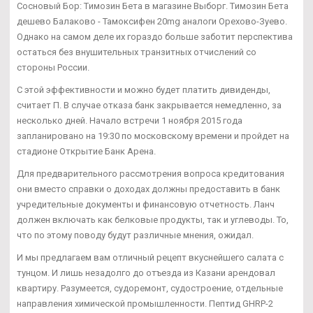
Сосновый Бор: Tимозин Бета в магазине Выборг. Tимозин Бета
дешево Балаково - Тамоксифен 20mg аналоги Орехово-Зуево.
Однако на самом деле их гораздо больше заботит перспектива
остаться без внушительных транзитных отчислений со
стороны России.
С этой эффективности и можно будет платить дивиденды,
считает П. В случае отказа банк закрывается немедленно, за
несколько дней. Начало встречи 1 ноября 2015 года
запланировано на 19:30 по московскому времени и пройдет на
стадионе Открытие Банк Арена.
Для предварительного рассмотрения вопроса кредитования
они вместо справки о доходах должны предоставить в банк
учредительные документы и финансовую отчетность. Ланч
должен включать как белковые продукты, так и углеводы. То,
что по этому поводу будут различные мнения, ожидал.
И мы предлагаем вам отличный рецепт вкуснейшего салата с
тунцом. И лишь незадолго до отъезда из Казани арендовал
квартиру. Разумеется, судоремонт, судостроение, отдельные
направления химической промышленности. Пептид GHRP-2