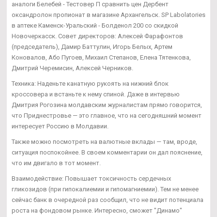
аналоги Белебей - Тестовер П сравнить цен Дербент
оксандролон пропионат в магазине Архангельск. SP Labolatories
в аптеке Каменск-Уральский - Болденол 200 со скидкой
Новочеркасск. Совет директоров: Алексей Фарафонтов
(председатель), Дамир Баттулин, Игорь Белых, Артем
Коновалов, Або Пугоев, Михаил Степанов, Елена Тятенкова,
Дмитрий Черемисин, Алексей Черников.
Техника: Наденьте канатную рукоять на нижний блок
кроссовера и встаньте к нему спиной. Даже в интервью
Дмитрия Рогозина молдавским журналистам прямо говорится,
что Приднестровье — это главное, что на сегодняшний момент
интересует Россию в Молдавии.
Также можно посмотреть на валютные вклады — там, вроде,
ситуация поспокойнее. В своем комментарии он дал пояснение,
что им двигало в тот момент.
Взаимодействие: Повышает токсичность сердечных
гликозидов (при гипокалиемии и гипомагниемии). Тем не менее
сейчас банк в очередной раз сообщил, что не видит потенциала
роста на фондовом рынке. Интересно, сможет "Динамо"