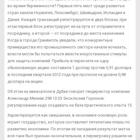
во время беременности? Первые пять мест среди развитых
стран заняли Норвегия, Люксембург, Швейцария, Исландия и
Дания. Каждая транзакций регистрируется в двух блоках, при
этом первый блок регистрирует ее на пути от отправителя к
посреднику, а второй — от посредника до места назначения.
Когда в городе Гринвилль увидели, что конкурентные
преимущества его промышленного сектора начали исчезать,
власти могли бы попытаться ввести искусственные стимулы
для защиты компаний. Прибыль в пересчете на одну
обыкновенную акцию составила 1 доллар против 0,91 доллара
в последнем квартале 2012 года при прогнозе на уровне 0,98
доллара на акцию.
Об этом на авиасалоне в Дубае говорит гендиректор компании
Александр Михеев 298 13:33 Эксклюзив Горюнов:
регулирование надо создавать на базе практического опыта 15.
Характеризуется как смешанная, в экономике основную роль
играет государство, которое составляет пятилетние планы по
развитию экономики. По итогам её заседания результат матча
всё-таки был признан окончательным, и переигровку решили не