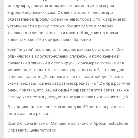
международном долговом рынке, разместив три серии
Еврокоммерческих бумаг. С одной стороны, мысль про
обязательное профилирование инвесторов с точки зрения их
устойчивости к риску, похоже, бродит где-то в головах
финансовых чиновников. Но и масштаб падения во время
кризиса может быть существенно большим.
Если "внутри" всё сгнило, то виднее как раз со стороны. Они
обвиняются в злоупотреблении служебным положением и
соучастии в хищении в особо крупных размерах. Украине для
магазинов, интернет-магазинов, торговых сетей, а также для
салонов красоты. Делалось это по стандартной для банков
схеме: выдавались невозвратные кредиты на 1,2 млрд руб. Мне
очень приятно, что Вашей семье понравился этот салат! Так же
замечу, что все эти доходности не учитывают кое-каких вещей.
Это произошло впервые за последние 30 лет непрерывного
роста данного рынка.
Oxandrol цена Вязьма - Methandienon аналоги Артём: Testosteron
C сравнить цены Чусовой.