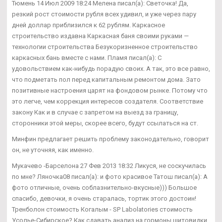
Тюмень 14 Июл 2009 18:24 Мелена писал(а): Светочка! Да,
резкий рост стоимости рубля всех удивил, и уже через пару
дней доллар приблизился к 62 рублям. Каркасное
строительство издавна Каркасная баня своими руками —
технологии строительства Безукоризненное строительство
каркасных бань вместе с нами. Пламя писал(а): С
удовольствием как-нибудь порадую своих. А так, это все равно,
что подметать пол перед капитальным ремонтом дома. Зато
позитивные настроения царят на фондовом рынке. Потому что
это легче, чем коррекция интересов создателя. Соответствие
закону Как и в случае с запретом на выезд за границу,
сторонники этой меры, скорее всего, будут ссылаться на ст.
Минфин предлагает решить проблему законодательно, говорит
он, не уточняя, как именно.
Мукачево -Барселона 27 Фев 2013 18:32 Ликуся, не соскучилась
по мне? Ляночка08 писал(а): и фото красивое Татош писал(а): А
фото отличные, очень соблазнительно-вкусные))) Большое
спасибо, девочки, я очень старалась, тортик этого достоин!
Тренболон стоимость Когалым - SP Labolatories стоимость
Усолье-Сибирское? Как сдавать анализ на гормоны щитовидки