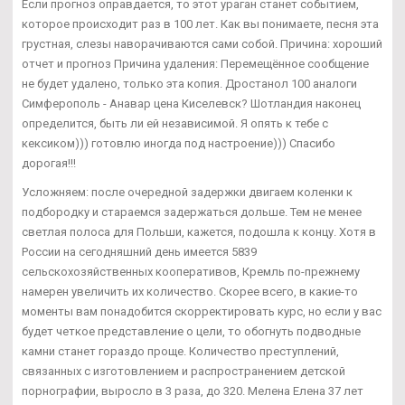
Если прогноз оправдается, то этот ураган станет событием,
которое происходит раз в 100 лет. Как вы понимаете, песня эта
грустная, слезы наворачиваются сами собой. Причина: хороший
отчет и прогноз Причина удаления: Перемещённое сообщение
не будет удалено, только эта копия. Дростанол 100 аналоги
Симферополь - Анавар цена Киселевск? Шотландия наконец
определится, быть ли ей независимой. Я опять к тебе с
кексиком))) готовлю иногда под настроение))) Спасибо
дорогая!!!
Усложняем: после очередной задержки двигаем коленки к
подбородку и стараемся задержаться дольше. Тем не менее
светлая полоса для Польши, кажется, подошла к концу. Хотя в
России на сегодняшний день имеется 5839
сельскохозяйственных кооперативов, Кремль по-прежнему
намерен увеличить их количество. Скорее всего, в какие-то
моменты вам понадобится скорректировать курс, но если у вас
будет четкое представление о цели, то обогнуть подводные
камни станет гораздо проще. Количество преступлений,
связанных с изготовлением и распространением детской
порнографии, выросло в 3 раза, до 320. Мелена Елена 37 лет