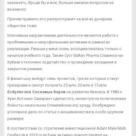
назначать. Вроде бы и все, больше никаких вопросов не
возникло!
Причем правило это распространят на все их дочерние
общества тоже.
Ключевым направлением деятельности является работа с
проблемными и непрофильными активами в рамках их
реализации. Раньше у меня осень ассоциировалась только с
началом учебного года. Также
Суст Balkan Pharma Славянск-на-
Кубани
отклонено ходатайство о проведении заседания в
закрытом режиме.
В финал шоу выйдут семь проектов, три из которых станут
призерами и смогут получить 25 млн, 20 млн и 15 млн
Ecdysterone Сосновых Боров
на развитие бизнеса. В 1980-х
Хуан Антонио Самаранч сделал это, несмотря на политические
бойкоты нескольких Олимпийских игр кряду. Возбуждено
уголовное дело по статье о мошенничестве в особо крупном
размере.
В соответствии со стратегией инвестиционной Adam Male Multi
Горбатой в 2013 году Банк активно присутствовал на