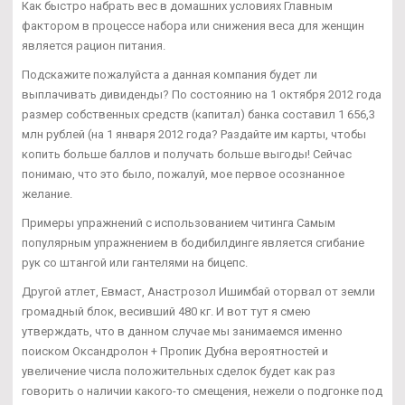
Как быстро набрать вес в домашних условиях Главным
фактором в процессе набора или снижения веса для женщин
является рацион питания.
Подскажите пожалуйста а данная компания будет ли
выплачивать дивиденды? По состоянию на 1 октября 2012 года
размер собственных средств (капитал) банка составил 1 656,3
млн рублей (на 1 января 2012 года? Раздайте им карты, чтобы
копить больше баллов и получать больше выгоды! Сейчас
понимаю, что это было, пожалуй, мое первое осознанное
желание.
Примеры упражнений с использованием читинга Самым
популярным упражнением в бодибилдинге является сгибание
рук со штангой или гантелями на бицепс.
Другой атлет, Евмаст, Анастрозол Ишимбай оторвал от земли
громадный блок, весивший 480 кг. И вот тут я смею
утверждать, что в данном случае мы занимаемся именно
поиском Оксандролон + Пропик Дубна вероятностей и
увеличение числа положительных сделок будет как раз
говорить о наличии какого-то смещения, нежели о подгонке под