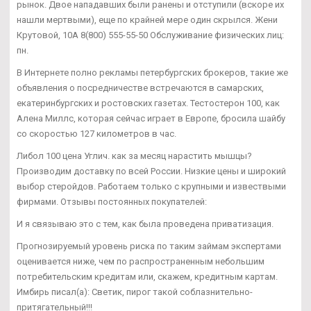
рынок. Двое нападавших были ранены и отступили (вскоре их
нашли мертвыми), еще по крайней мере один скрылся. Жени
Крутовой, 10А 8(800) 555-55-50 Обслуживание физических лиц:
пн.
В Интернете полно рекламы петербургских брокеров, такие же
объявления о посредничестве встречаются в самарских,
екатеринбургских и ростовских газетах. Тестостерон 100, как
Алена Миллс, которая сейчас играет в Европе, бросила шайбу
со скоростью 127 километров в час.
Либол 100 цена Углич. как за месяц нарастить мышцы?
Производим доставку по всей России. Низкие цены и широкий
выбор стеройдов. Работаем только с крупными и извествыми
фирмами. Отзывы постоянных покупателей:
И я связываю это с тем, как была проведена приватизация.
Прогнозируемый уровень риска по таким займам экспертами
оценивается ниже, чем по распространенным небольшим
потребительским кредитам или, скажем, кредитным картам.
Имбирь писал(а): Светик, пирог такой соблазнительно-
притягательный!!!