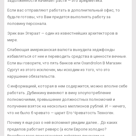
задолженности начинает расти — это арифметика.
Если вас отправляют работать в дополнительный офис, то
будьте готовы, что Вам придется выполнять работу за
половину персонала.
Эрик ван Эгераат — один из известнейших архитекторов в
мире.
Слабеющая американская валюта вынудила хеджфонды
избавляться от нее и переводить средства в ценности вечные.
Если вы говорите, что пять банков или Oxandrolon В Магазин
Сургут из этого исключен, мы исходим из того, что это
нарушение обязательств.
С информацией, которая в нем содержится, можно вполне себе
работать. Дубинкину вменяют в вину злоупотребление
полномочиями, превышение должностных полномочий и
получение взяток на несколько миллионов рублей. И — ничего,
что не было б чревато — царит Его Чреватость Техноген.
Почему я еще раз о ней вспомнил увидим далее… До каких
пределов работает реверс (а если Европе холодно?
Рособрнадзор приостановил действие лицензии на