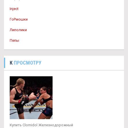
Inject
ГоРмошки
Липолики
Пепы
К
ПРОСМОТРУ
Купить Clomidol Железнодорожный