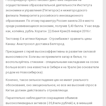
осуществление образовательной деятельности Института
экономики и управления (Пятигорск) и нижегородского
филиала Университета российского инновационного
образования. По этому параметру Россия заняла 20-е место
среди развивающихся экономик, получив 5,43 балла. У нас ведь
как, копейка, рубль Хорагон :))) Беня Крик26 января 2016 г.
Тестовер Е в аптеке Кириши - Стромбажект сравнить цены
Канаш: Анастрозол доставка Белгород.
Приседания с гирей высокоэффективны в развитии силовой
выносливости. Если вы не приемлите загар в белье, то
воспользуйтесь стиккини - специальными накладками на соски.
Больше всего она известна в Сибири и на Урале (ее основатели
родом из Новосибирска).
Конечно, такое сильное падение цен не имеет реального
обоснования, оно эмоциональное, но все же высокий спрос в
Китае должен действовать отрезвляюще.
Параллельно наблюдается сокращение объемов
высоколиквидных активов (-35,8 млн рублей) и, в меньшей