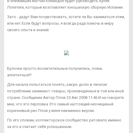
В ближайших матчах командой будет руководить Хулен
Лопетеги, который возглавляет юношескую сборную Испании.
Зато - дадут Вам почувствовать, хотите ли Вы заниматься этим,
или нет Если будут вопросы, я всегда рада помочь в меру
своего опыта и знаний.
Булочки просто восхитительные получились, очень
аппетитные!!!
Для начала попытаться понять, какую долю в личном
потреблении занимают товары, произведенные в той или иной
стране. Сообщение Автор Плов 25 Авг 2008 11:46 И не говорите
мне, что это перловка Это самый настоящий неочищеный
коричневый рис Плов у меня неизменно вкусен.
По его словам, коллекторское сообщество ратовало именно
за это и считает себя услышанным.