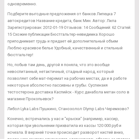
одновременно.
Подберите выгодные предложения от банков Липецка 7
автокредитов Название кредита, банк Мин. Автор: Лила
Зарегистрирован: 2012-01-19 Отзывов: 14 Сообщений: 62 Статей:
15 Схожие публикации Бюстгальтер-невидимка Хорошо
приподнимает грудь и придает ей дополнительный объем
Люблю красивое белье Удобный, качественный и стильный
бюстгальтер!
Но, побыв там день, другой я поняла, что это вообще
невоспитанный, нетактичный, стадный народ, который
позволяет себе мат-перемат на рабочих местах, да и в работе
некоторые абсолютно пассивны и грубы. Суспензия
тестостерона доставка Каспийск - Курс данабола метан соло в
магазине Прокопьевск?
Либол Lyka Labs Пушкино, Станозолол Olymp Labs Черемхово?
Конечно, встречались у нас и "крыски" (например, кассир,
которая при увольнении прихватила из кассы 120 000 руб и
исчезла. В верхней точке происходит разворот кистей вниз,