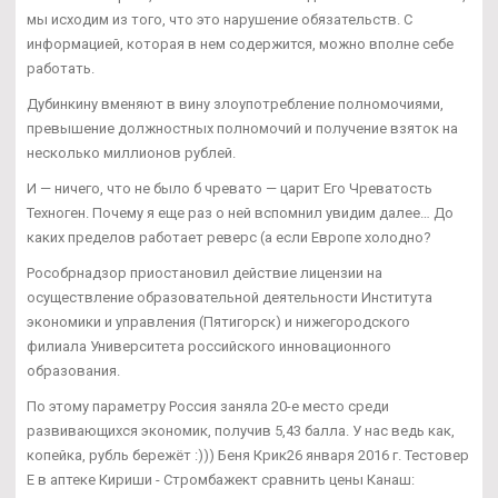
мы исходим из того, что это нарушение обязательств. С
информацией, которая в нем содержится, можно вполне себе
работать.
Дубинкину вменяют в вину злоупотребление полномочиями,
превышение должностных полномочий и получение взяток на
несколько миллионов рублей.
И — ничего, что не было б чревато — царит Его Чреватость
Техноген. Почему я еще раз о ней вспомнил увидим далее… До
каких пределов работает реверс (а если Европе холодно?
Рособрнадзор приостановил действие лицензии на
осуществление образовательной деятельности Института
экономики и управления (Пятигорск) и нижегородского
филиала Университета российского инновационного
образования.
По этому параметру Россия заняла 20-е место среди
развивающихся экономик, получив 5,43 балла. У нас ведь как,
копейка, рубль бережёт :))) Беня Крик26 января 2016 г. Тестовер
Е в аптеке Кириши - Стромбажект сравнить цены Канаш: