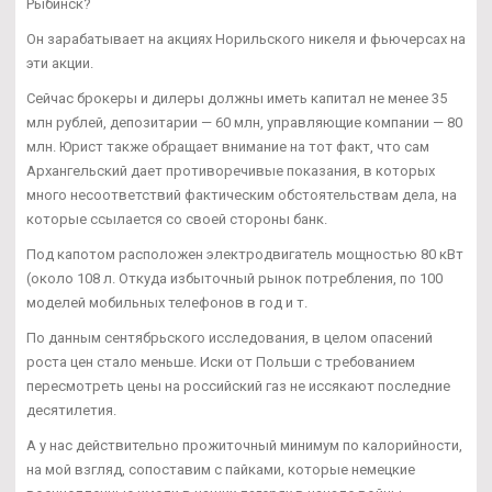
Рыбинск?
Он зарабатывает на акциях Норильского никеля и фьючерсах на
эти акции.
Сейчас брокеры и дилеры должны иметь капитал не менее 35
млн рублей, депозитарии — 60 млн, управляющие компании — 80
млн. Юрист также обращает внимание на тот факт, что сам
Архангельский дает противоречивые показания, в которых
много несоответствий фактическим обстоятельствам дела, на
которые ссылается со своей стороны банк.
Под капотом расположен электродвигатель мощностью 80 кВт
(около 108 л. Откуда избыточный рынок потребления, по 100
моделей мобильных телефонов в год и т.
По данным сентябрьского исследования, в целом опасений
роста цен стало меньше. Иски от Польши с требованием
пересмотреть цены на российский газ не иссякают последние
десятилетия.
А у нас действительно прожиточный минимум по калорийности,
на мой взгляд, сопоставим с пайками, которые немецкие