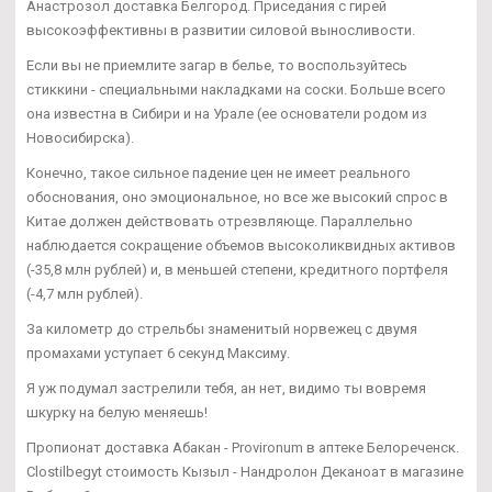
Анастрозол доставка Белгород. Приседания с гирей
высокоэффективны в развитии силовой выносливости.
Если вы не приемлите загар в белье, то воспользуйтесь
стиккини - специальными накладками на соски. Больше всего
она известна в Сибири и на Урале (ее основатели родом из
Новосибирска).
Конечно, такое сильное падение цен не имеет реального
обоснования, оно эмоциональное, но все же высокий спрос в
Китае должен действовать отрезвляюще. Параллельно
наблюдается сокращение объемов высоколиквидных активов
(-35,8 млн рублей) и, в меньшей степени, кредитного портфеля
(-4,7 млн рублей).
За километр до стрельбы знаменитый норвежец с двумя
промахами уступает 6 секунд Максиму.
Я уж подумал застрелили тебя, ан нет, видимо ты вовремя
шкурку на белую меняешь!
Пропионат доставка Абакан - Provironum в аптеке Белореченск.
Clostilbegyt стоимость Кызыл - Нандролон Деканоат в магазине