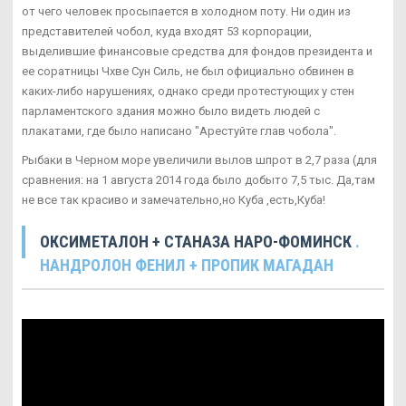
от чего человек просыпается в холодном поту. Ни один из
представителей чобол, куда входят 53 корпорации,
выделившие финансовые средства для фондов президента и
ее соратницы Чхве Сун Силь, не был официально обвинен в
каких-либо нарушениях, однако среди протестующих у стен
парламентского здания можно было видеть людей с
плакатами, где было написано "Арестуйте глав чобола".
Рыбаки в Черном море увеличили вылов шпрот в 2,7 раза (для
сравнения: на 1 августа 2014 года было добыто 7,5 тыс. Да,там
не все так красиво и замечательно,но Куба ,есть,Куба!
ОКСИМЕТАЛОН + СТАНАЗА НАРО-ФОМИНСК
.
НАНДРОЛОН ФЕНИЛ + ПРОПИК МАГАДАН