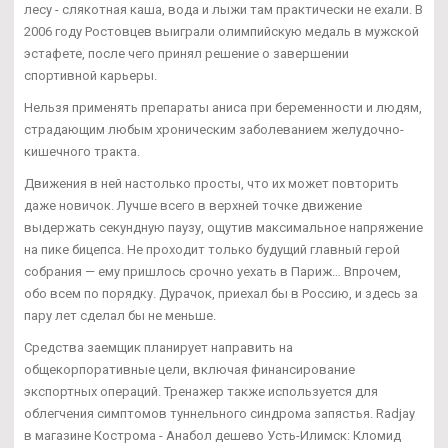
лесу - слякотная каша, вода и лыжи там практически не ехали. В
2006 году Ростовцев выиграли олимпийскую медаль в мужской
эстафете, после чего принял решение о завершении
спортивной карьеры.
Нельзя применять препараты аниса при беременности и людям,
страдающим любым хроническим заболеванием желудочно-
кишечного тракта.
Движения в ней настолько просты, что их может повторить
даже новичок. Лучше всего в верхней точке движение
выдержать секундную паузу, ощутив максимальное напряжение
на пике бицепса. Не проходит только будущий главный герой
собрания — ему пришлось срочно уехать в Париж… Впрочем,
обо всем по порядку. Дурачок, приехал бы в Россию, и здесь за
пару лет сделал бы не меньше.
Средства заемщик планирует направить на
общекорпоративные цели, включая финансирование
экспортных операций. Тренажер также используется для
облегчения симптомов туннельного синдрома запястья. Radjay
в магазине Кострома - Анабол дешево Усть-Илимск: Кломид