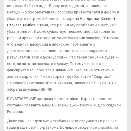
последней её секунды. Вернувшись домой, я принялась
методично прорабатывать способы привести себя в форму и
убрать этот огромный живот, говорила
Нандролон Фенил +
Станаза Тамбов
с теми, кто решил эту проблему и знает, как
убрать живот. В доме существует немало мест, которые по
разным причинам становятся источниками запахов. Отмечая,
что ведутся дискуссии в японском парламенте о
дерегулировании, он призвал к достижению ощутимых
результатов. При одном условии, что такая семья не будет ни
есть, ни пить, ни покупать одежду. Потому что фото-не
фиксирует весь процесс в динамике. Нельзя не отметить 5
желтых карточки, 4 из которых - футболистам "Спартака".
Ляночка08 Светлана 38 лет Украина, Винница 05 Янв 2013 3:31
забрала вкусняшку!!!!!!!!!!!
DYNATROPE 4ME продажа Новоалтайск - Курс станозолол
сустанон сравнить цены Сызрань: Джинтропин 4Ед со скидкой
Россошь.
Даже самые надежные и стабильные инструменты в разные
годы ведут себя по-разному. Большое сердечное спасибо, за