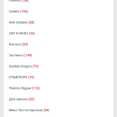
FitMiss
(128)
Creatin
(136)
Anti-Oxidant
(28)
OAT N WHEY
(36)
Азозол
(30)
Тестенол
(149)
Golden Dragon
(73)
DYNATROPE
(70)
Thermo Ripper
(110)
Для связок
(52)
Микс Тестостеронов
(94)