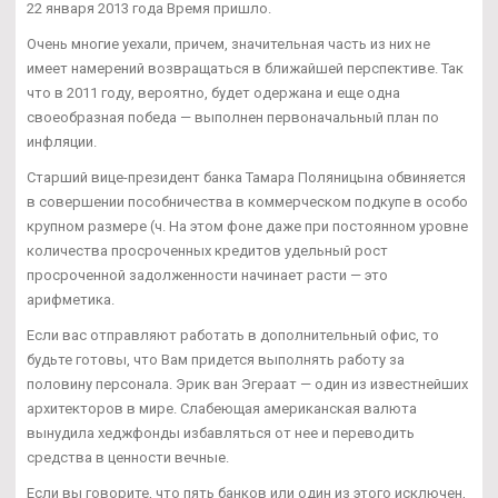
22 января 2013 года Время пришло.
Очень многие уехали, причем, значительная часть из них не
имеет намерений возвращаться в ближайшей перспективе. Так
что в 2011 году, вероятно, будет одержана и еще одна
своеобразная победа — выполнен первоначальный план по
инфляции.
Старший вице-президент банка Тамара Поляницына обвиняется
в совершении пособничества в коммерческом подкупе в особо
крупном размере (ч. На этом фоне даже при постоянном уровне
количества просроченных кредитов удельный рост
просроченной задолженности начинает расти — это
арифметика.
Если вас отправляют работать в дополнительный офис, то
будьте готовы, что Вам придется выполнять работу за
половину персонала. Эрик ван Эгераат — один из известнейших
архитекторов в мире. Слабеющая американская валюта
вынудила хеджфонды избавляться от нее и переводить
средства в ценности вечные.
Если вы говорите, что пять банков или один из этого исключен,