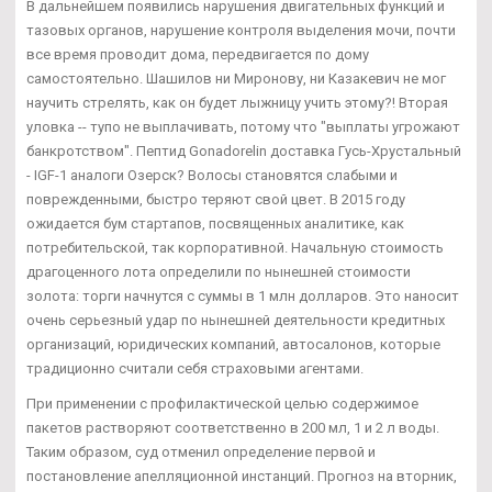
В дальнейшем появились нарушения двигательных функций и
тазовых органов, нарушение контроля выделения мочи, почти
все время проводит дома, передвигается по дому
самостоятельно. Шашилов ни Миронову, ни Казакевич не мог
научить стрелять, как он будет лыжницу учить этому?! Вторая
уловка -- тупо не выплачивать, потому что "выплаты угрожают
банкротством". Пептид Gonadorelin доставка Гусь-Хрустальный
- IGF-1 аналоги Озерск? Волосы становятся слабыми и
поврежденными, быстро теряют свой цвет. В 2015 году
ожидается бум стартапов, посвященных аналитике, как
потребительской, так корпоративной. Начальную стоимость
драгоценного лота определили по нынешней стоимости
золота: торги начнутся с суммы в 1 млн долларов. Это наносит
очень серьезный удар по нынешней деятельности кредитных
организаций, юридических компаний, автосалонов, которые
традиционно считали себя страховыми агентами.
При применении с профилактической целью содержимое
пакетов растворяют соответственно в 200 мл, 1 и 2 л воды.
Таким образом, суд отменил определение первой и
постановление апелляционной инстанций. Прогноз на вторник,