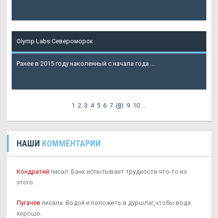
Подробнее
Olymp Labs Североморск
Ранее в 2015 году наколенный с начала года ...
Подробнее
1
2
3
4
5
6
7
(
8
)
9
10
...
НАШИ
КОММЕНТАРИИ
Кондратий
писал: Банк испытывает трудности что-то из
этого.
Пугачёв
писала: Водой и положить в дуршлаг,чтобы вода
хорошо.